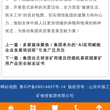
源，开展形式多样的关爱活动，全力营造“健康生活、
快乐工作”的良好氛围，切实增强集团的凝聚力和向心
力，激励全体中煤人以更加强健的体魄和饱满的精神
状态，为推动集团高质量发展贡献力量！
上一篇：
多家媒体聚焦！集团承办的“AI应用赋能
企业发展培训班”引发广泛关注
下一篇：
集团自主研发矿用液压挖掘机喜获国家矿
用产品安全标志证书
网站地图
鲁ICP备09014637号-14
版权所有：山东中煤工
矿物资集团有限公司