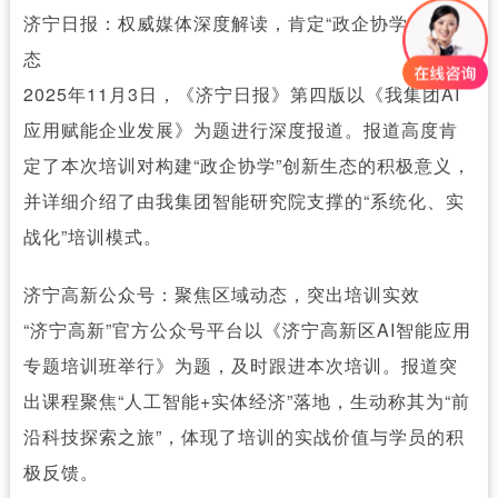
济宁日报：权威媒体深度解读，肯定“政企协学”创新生
态
2025年11月3日，《济宁日报》第四版以《我集团AI
应用赋能企业发展》为题进行深度报道。报道高度肯
定了本次培训对构建“政企协学”创新生态的积极意义，
并详细介绍了由我集团智能研究院支撑的“系统化、实
战化”培训模式。
济宁高新公众号：聚焦区域动态，突出培训实效
“济宁高新”官方公众号平台以《济宁高新区AI智能应用
专题培训班举行》为题，及时跟进本次培训。报道突
出课程聚焦“人工智能+实体经济”落地，生动称其为“前
沿科技探索之旅”，体现了培训的实战价值与学员的积
极反馈。