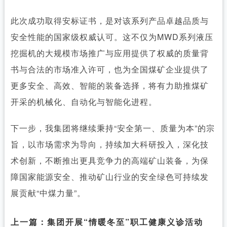
此次成功取得安标证书，是对该系列产品卓越品质与
安全性能的国家级权威认可。这不仅为MWD系列液压
挖掘机的大规模市场推广与应用提供了权威的质量背
书与合法的市场准入许可，也为全国煤矿企业提供了
更多安全、高效、智能的装备选择，将有力助推煤矿
开采的机械化、自动化与智能化进程。
下一步，我集团将继续秉持“安全第一、质量为本”的宗
旨，以市场需求为导向，持续加大科研投入，深化技
术创新，不断推出更具竞争力的高端矿山装备，为保
障国家能源安全、推动矿山行业的安全绿色可持续发
展贡献“中煤力量”。
上一篇：
集团开展“情暖冬至”职工健康义诊活动