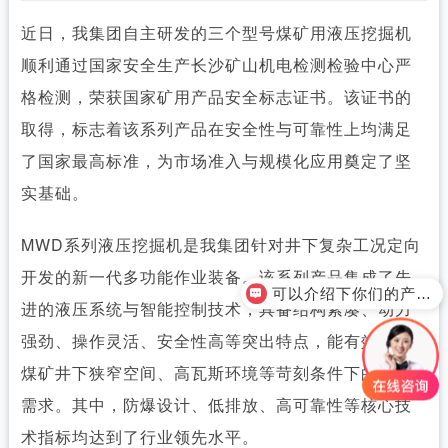
近日，我集团自主研发的三个型号煤矿用液压挖掘机
顺利通过国家安全生产长沙矿山机电检测检验中心严
格检测，荣获国家矿用产品安全标志证书。该证书的
取得，标志着该系列产品在安全性与可靠性上均满足
了国家最高标准，为市场准入与规模化应用奠定了坚
实基础。
MWD系列液压挖掘机是我集团针对井下复杂工况定向
开发的新一代多功能作业装备。该系列产品集成了先
可以介绍下你们的产品么？
进的液压系统与智能控制技术，具备结构紧凑、动力
强劲、操作灵活、安全性高等突出特点，能有效满足
煤矿井下狭窄空间、高瓦斯环境等苛刻条件下的作业
需求。其中，防爆设计、低排放、高可靠性等核心技
术指标均达到了行业领先水平。