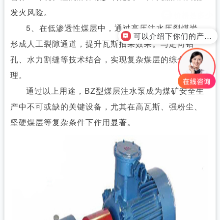
发火风险。
5、在低渗透性煤层中，通过高压注水压裂煤岩，
可以介绍下你们的产品么？
形成人工裂隙通道，提升瓦斯抽采效果。与定向钻
孔、水力割缝等技术结合，实现复杂煤层的综合治
理。
通过以上用途，BZ型煤层注水泵成为煤矿安全生
产中不可或缺的关键设备，尤其在高瓦斯、强粉尘、
坚硬煤层等复杂条件下作用显著。