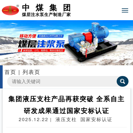
中煤集团
煤层注水泵生产制造厂家
首页
|
列表页
集团液压支柱产品再获突破 全系自主
研发成果通过国家安标认证
2025.12.22
液压支柱
国家安标认证
|