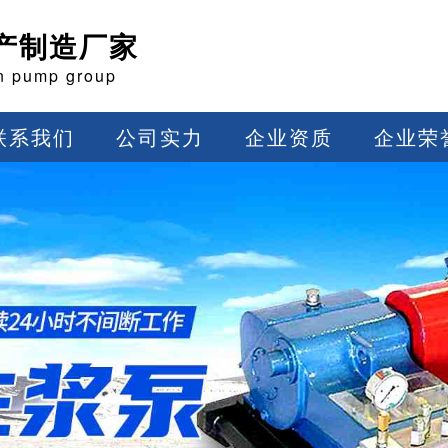
产制造厂家
on pump group
联系我们
公司实力
企业资质
企业荣