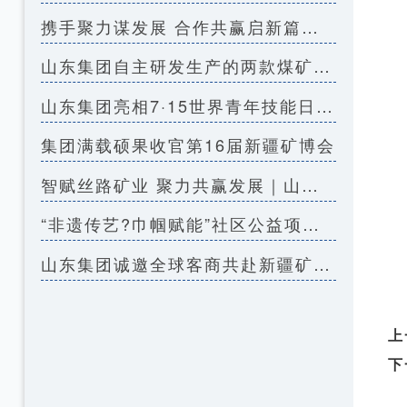
团以AI科创致敬八一建军节
携手聚力谋发展 合作共赢启新篇｜
济宁联通公司领导莅临山东集团考察
山东集团自主研发生产的两款煤矿井
洽谈合作
下自动隔爆装置成功取得矿用产品安
山东集团亮相7·15世界青年技能日济
全标志证书
宁主题活动
集团满载硕果收官第16届新疆矿博会
智赋丝路矿业 聚力共赢发展｜山东
集团惊艳亮相第16届新疆国际矿博会
“非遗传艺?巾帼赋能”社区公益项目
共建签约仪式在山东集团圆满举行
山东集团诚邀全球客商共赴新疆矿博
会
上
下