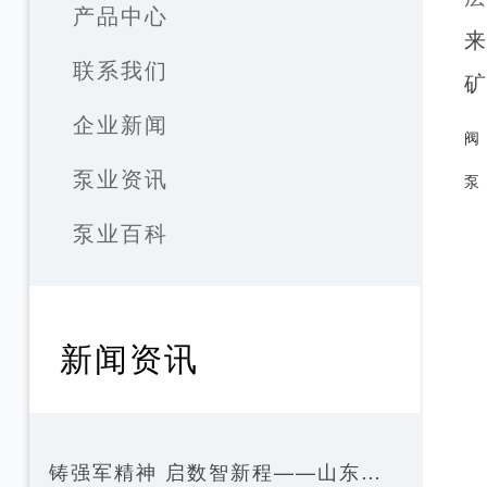
产品中心
来
联系我们
矿
①
企业新闻
阀
②
泵业资讯
泵
③
④
泵业百科
⑥
⑦
⑧
新闻资讯
铸强军精神 启数智新程——山东集