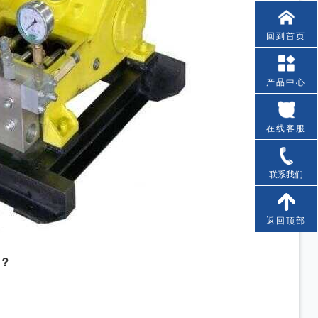
回到首页
产品中心
在线客服
联系我们
返回顶部
？