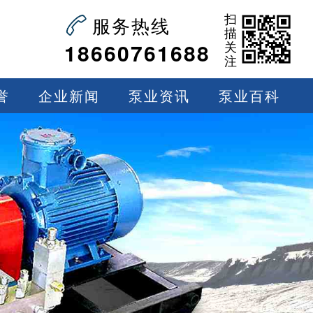
扫
服务热线
描
关
18660761688
注
誉
企业新闻
泵业资讯
泵业百科