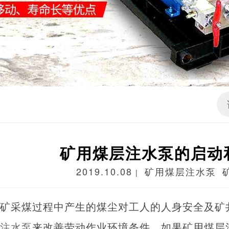
矿用煤层注水泵的启动
2019.10.08
矿用煤层注水泵
|
矿采煤过程中产生的煤尘对工人的人身安全及矿
注水泵
来改善劳动作业环境条件，如果矿用煤层