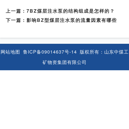
上一篇：
7BZ煤层注水泵的结构组成是怎样的？
下一篇：
影响BZ型煤层注水泵的流量因素有哪些
网站地图
鲁ICP备09014637号-14
版权所有：山东中煤工
矿物资集团有限公司