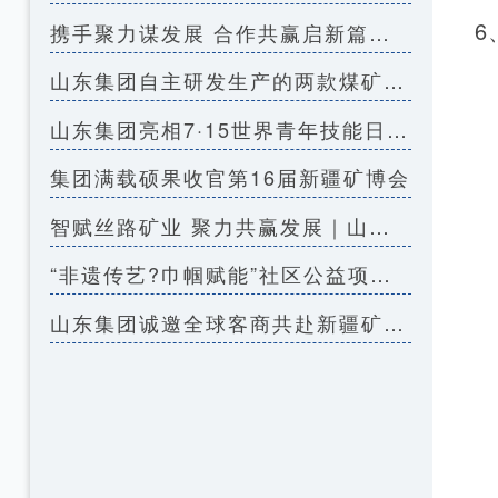
团以AI科创致敬八一建军节
6
携手聚力谋发展 合作共赢启新篇｜
济宁联通公司领导莅临山东集团考察
山东集团自主研发生产的两款煤矿井
洽谈合作
下自动隔爆装置成功取得矿用产品安
山东集团亮相7·15世界青年技能日济
全标志证书
宁主题活动
集团满载硕果收官第16届新疆矿博会
智赋丝路矿业 聚力共赢发展｜山东
集团惊艳亮相第16届新疆国际矿博会
“非遗传艺?巾帼赋能”社区公益项目
共建签约仪式在山东集团圆满举行
山东集团诚邀全球客商共赴新疆矿博
会