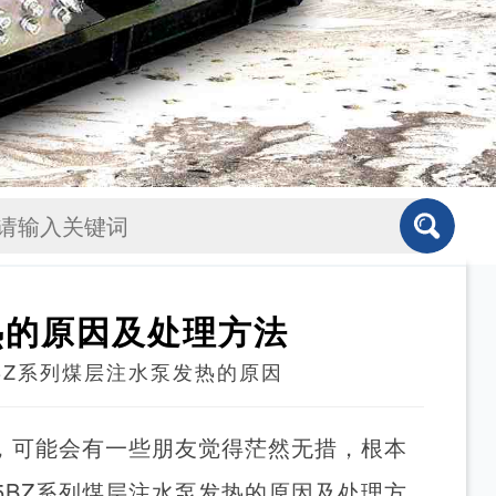
热的原因及处理方法
BZ系列煤层注水泵发热的原因
，可能会有一些朋友觉得茫然无措，根本
5BZ系列煤层注水泵发热的原因及处理方