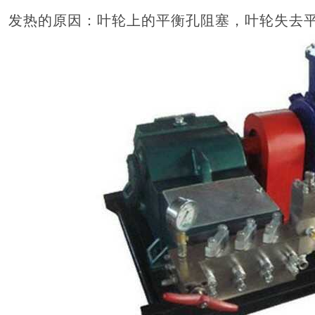
、发热的原因：叶轮上的平衡孔阻塞，叶轮失去