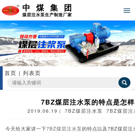
中煤集团
煤层注水泵生产制造厂家
首页
|
列表页
7BZ煤层注水泵的特点是怎
2019.06.19
7BZ煤层注水泵
7BZ煤层
|
今天给大家讲一下
7BZ煤层注水泵
的特点以及7BZ煤层