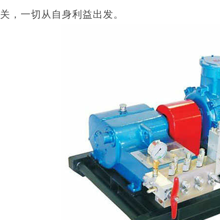
关，一切从自身利益出发。