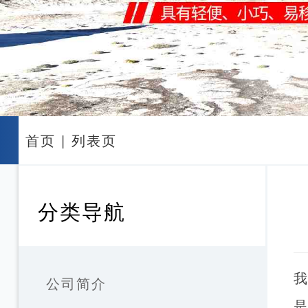
首页
|
列表页
分类导航
我
公司简介
是