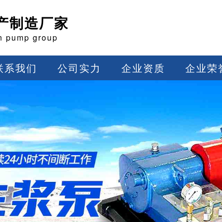
产制造厂家
on pump group
联系我们
公司实力
企业资质
企业荣