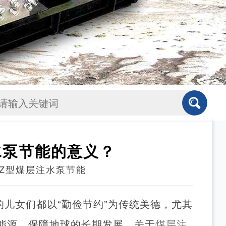
水泵节能的意义？
BZ型煤层注水泵节能
的儿女们都以“勤俭节约”为传统美德，尤其
能源，保障地球的长期发展。关于
煤层注