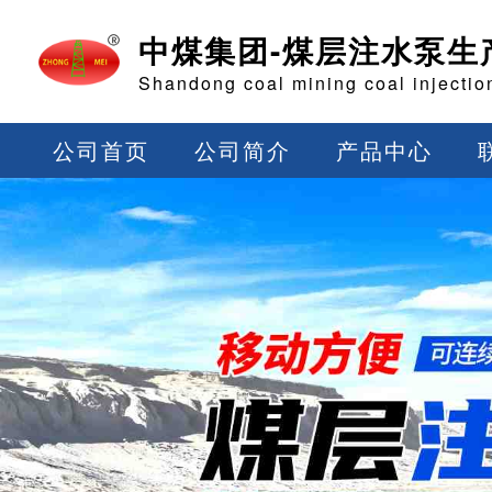
中煤集团
-
煤层注水泵生
Shandong coal mining coal injecti
公司首页
公司简介
产品中心