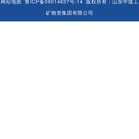
网站地图
鲁ICP备09014637号-14
版权所有：山东中煤工
矿物资集团有限公司