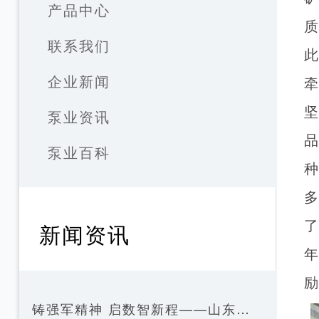
产品中心
质
联系我们
此
企业新闻
牵
坚
泵业资讯
品
泵业百科
种
多
了
新闻资讯
年
励
铸强军精神 启数智新程——山东集