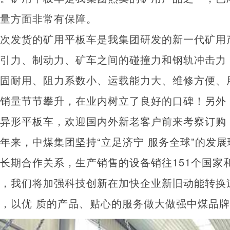
量方面非常有保障。
次发货的矿用平板车是我集团研发的新一代矿用
引力、制动力、矿车之间的碰撞力和钢轨冲击力
固耐用、阻力系数小、运载能力大、维修方便、
销量节节攀升，在业内树立了良好的口碑！另外
异形平板车，欢迎国内外新老客户前来考察订购
年来，中煤集团坚持“立足济宁 服务全球”的发
长期合作关系，生产销售的设备销往151个国家和
，我们将加强科技创新在加快企业新旧动能转换
，以优 质的产品、贴心的服务做大做强中煤品