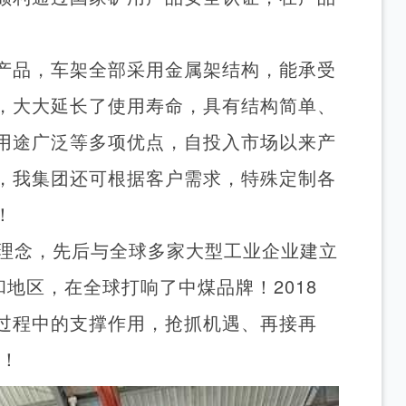
产品，车架全部采用金属架结构，能承受
，大大延长了使用寿命，具有结构简单、
用途广泛等多项优点，自投入市场以来产
，我集团还可根据客户需求，特殊定制各
！
展理念，先后与全球多家大型工业企业建立
地区，在全球打响了中煤品牌！2018
过程中的支撑作用，抢抓机遇、再接再
牌！