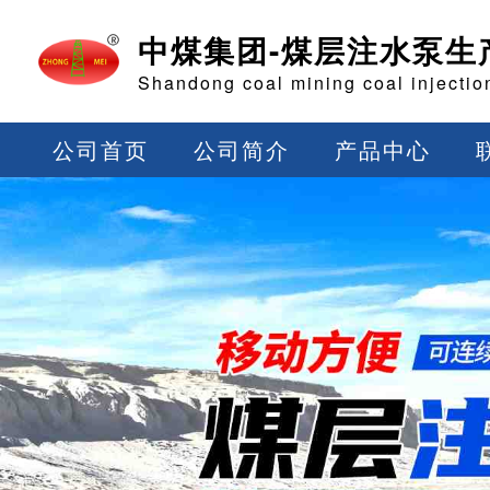
中煤集团
-
煤层注水泵生
Shandong coal mining coal injecti
公司首页
公司简介
产品中心