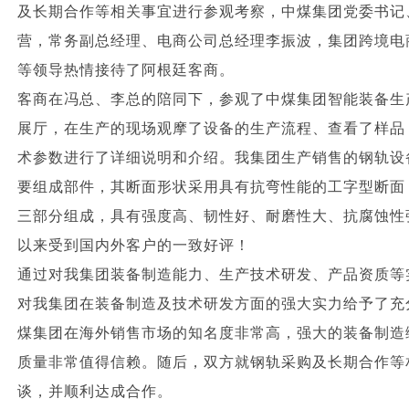
及长期合作等相关事宜进行参观考察，中煤集团党委书记
营，常务副总经理、电商公司总经理李振波，集团跨境电
等领导热情接待了阿根廷客商。
客商在冯总、李总的陪同下，参观了中煤集团智能装备生
展厅，在生产的现场观摩了设备的生产流程、查看了样品
术参数进行了详细说明和介绍。我集团生产销售的钢轨设
要组成部件，其断面形状采用具有抗弯性能的工字型断面
三部分组成，具有强度高、韧性好、耐磨性大、抗腐蚀性
以来受到国内外客户的一致好评！
通过对我集团装备制造能力、生产技术研发、产品资质等
对我集团在装备制造及技术研发方面的强大实力给予了充
煤集团在海外销售市场的知名度非常高，强大的装备制造
质量非常值得信赖。随后，双方就钢轨采购及长期合作等
谈，并顺利达成合作。