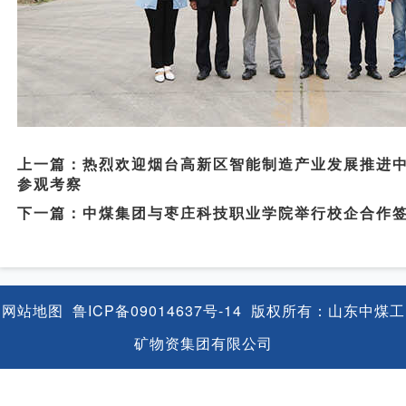
上一篇：
热烈欢迎烟台高新区智能制造产业发展推进
参观考察
下一篇：
中煤集团与枣庄科技职业学院举行校企合作
网站地图
鲁ICP备09014637号-14
版权所有：山东中煤工
矿物资集团有限公司