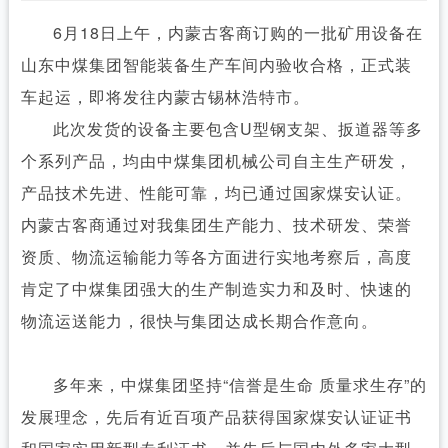
6月18日上午，内蒙古客商订购的一批矿用设备在
山东中煤集团智能装备生产车间内验收合格，正式装
车起运，即将发往内蒙古锡林浩特市。
此次发货的设备主要包含U型钢支架、扳道器等多
个系列产品，均由中煤集团机械公司自主生产研发，
产品技术先进、性能可靠，均已通过国家煤安认证。
内蒙古客商通过对我集团生产能力、技术研发、荣誉
资质、物流运输能力等各方面进行实地考察后，高度
肯定了中煤集团强大的生产制造实力和及时、快速的
物流运送能力，很快与集团达成长期合作意向。
多年来，中煤集团坚持“信誉是生命 质量求生存”的
发展理念，先后有近百项产品获得国家煤安认证证书