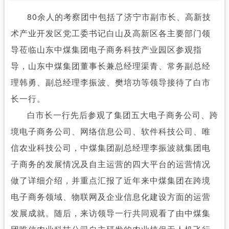
80余人的考察团中包括了济宁市副市长、高新技
术产业开发区党工委书记白山及高新区各主要部门领
导莅临山东中煤集团电子商务科技产业园区参观指
导，山东中煤集团董事长兼总经理渠青、常务副总经
理韩勇、副总经理李振波、樊培功等领导接待了白市
长一行。
白市长一行先后参观了集团五大电子商务公司、跨
境电子商务公司、网络信息公司、软件科技公司、唯
信农业科技公司，中煤集团副总经理李振波就集团电
子商务的发展情况及自主运营的四大平台的运营情况
做了详细介绍，并重点汇报了近年来中煤集团在跨境
电子商务领域、物联网及企业信息化建设方面的运营
发展成就。随后，来访领导一行共同观看了由中煤集