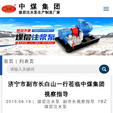
中煤集团
煤层注水泵生产制造厂家
首页
|
列表页
济宁市副市长白山一行莅临中煤集团
视察指导
2015.06.19
煤层注水泵
副市长视察指导
7BZ
|
煤层注水泵